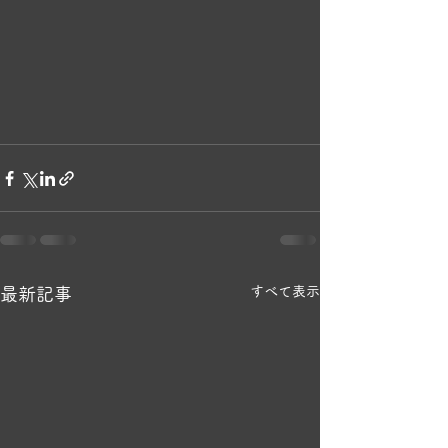
すべて表示
最新記事