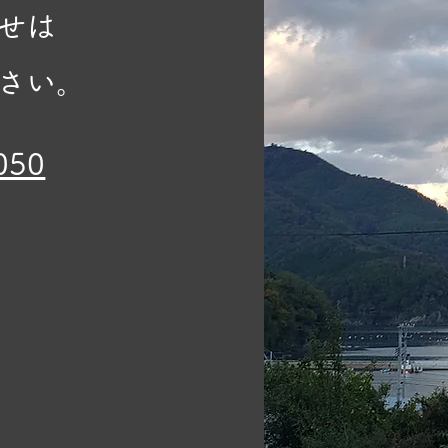
せは
さい。
050