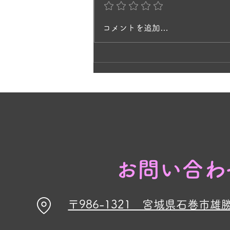
ずつ挿し木で増やして3年目。 と
てもキレイで、庭を歩いていると
風にそよいで、ラベンダーの香り
コメントを追加…
に癒されますね。 ヒペリカムの
黄色の花と、ラベンダーの紫が今
見頃です🌸
お問い合わ
〒986-1321 宮城県石巻市雄