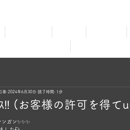
ム
宿泊料金ご案内
施設ご案内
食事について
レビュー
オンライ
石巻
2024年6月30日
読了時間: 1分
ｽ‼️ (お客様の許可を得てu
と評価されています。
✨✨✨           
ました🎣