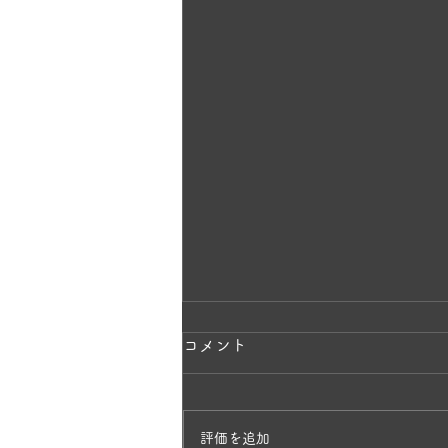
ラベンダーの香りに包まれて
コメント
✨
一株のラベンダーから、毎年少し
評価を追加