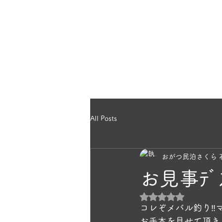
のほっこり宿
ホー
ら｜雄勝民宿
All Posts
おがつ民泊さくら 
お見事ﾃﾞ
5つ星のうちNaN
コレぞメバル釣り‼️マンガン
お手本を見せて頂き