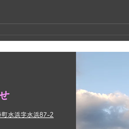
奥松
かあちゃんネコの子育て🐱
せ
勝町水浜字水浜87-2