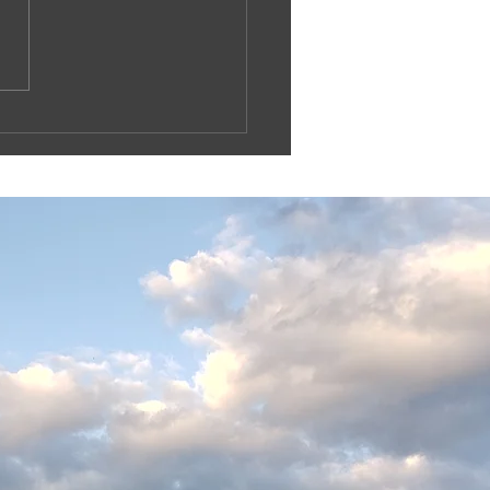
島波島 島渡し釣り