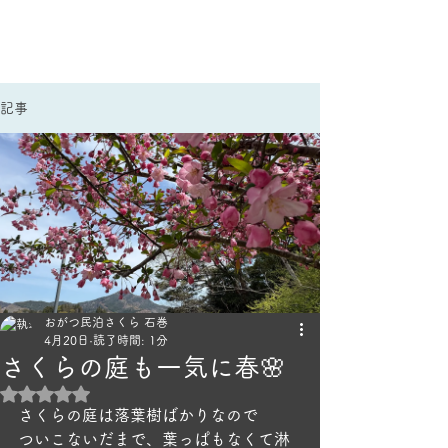
手作りごはんのほっこり宿
民泊さくら｜雄勝民宿
記事
おがつ民泊さくら 石巻
4月20日
読了時間: 1分
さくらの庭も一気に春🌸
5つ星のうちNaNと評価されています。
さくらの庭は落葉樹ばかりなので
ついこないだまで、葉っぱもなくて淋