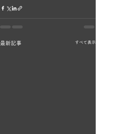
すべて表示
最新記事