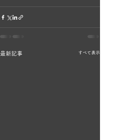
すべて表示
最新記事