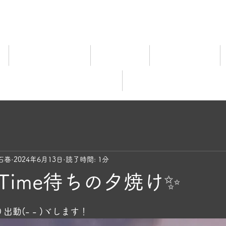
ム
宿泊料金ご案内
施設ご案内
食事について
レビュー
オンライ
石巻
2024年6月13日
読了時間: 1分
Time待ちの夕焼け✨
と評価されています。
動(- - )ヾします！