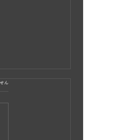
ています。
せん
島波島 島渡し釣り