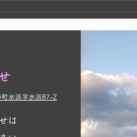
せ
勝町水浜字水浜87-2
せは