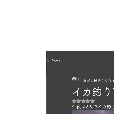
のほっこり宿
ホー
ら｜雄勝民宿
All Posts
おがつ民泊さくら 
イカ釣り
5つ星のうちNaN
今夜は2人でイカ釣り出