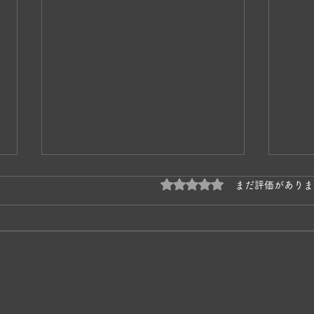
5つ星のうち0と評価され
まだ評価がありま
奥松
かあちゃんネコの子育て🐱