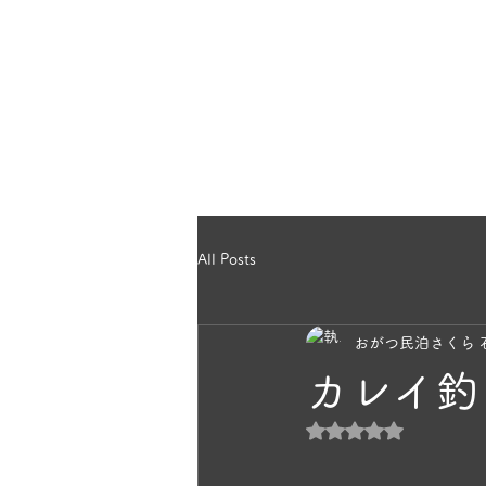
のほっこり宿
ホー
ら｜雄勝民宿
All Posts
おがつ民泊さくら 
カレイ釣
5つ星のうちNaN