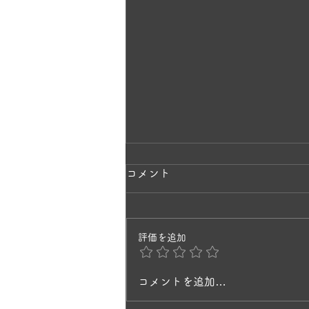
ラベンダーの香りに包まれて
コメント
✨
一株のラベンダーから、毎年少し
評価を追加
ずつ挿し木で増やして3年目。 と
てもキレイで、庭を歩いていると
風にそよいで、ラベンダーの香り
コメントを追加…
に癒されますね。 ヒペリカムの