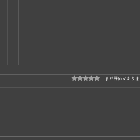
5つ星のうち0と評価され
まだ評価がありま
奥松
かあちゃんネコの子育て🐱