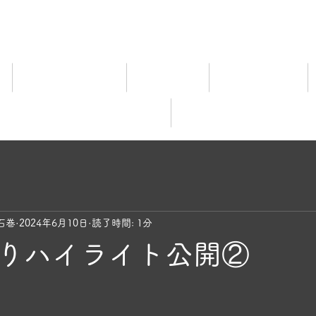
ム
宿泊料金ご案内
施設ご案内
食事について
レビュー
オンライ
石巻
2024年6月10日
読了時間: 1分
りハイライト公開②
と評価されています。