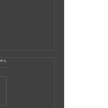
ています。
せん
島波島 島渡し釣り