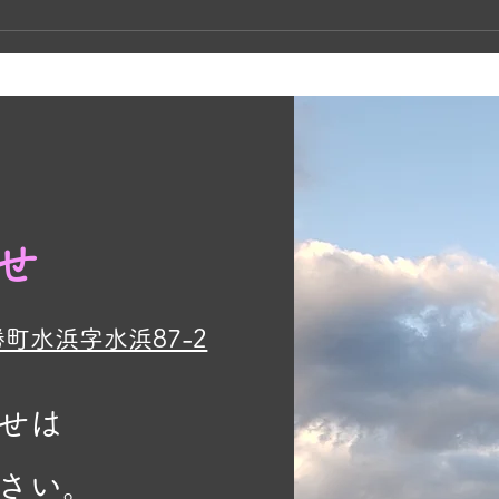
せ
勝町水浜字水浜87-2
せは
さい。