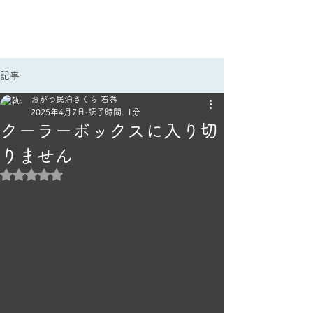
手作りごはんのほっこり宿
民泊さくら｜雄勝民宿
記事
おがつ民泊さくら 石巻
2025年4月7日
読了時間: 1分
クーラーボックスに入り切
りません
5つ星のうちNaNと評価されています。