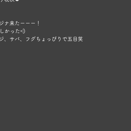
ﾞ
ジナ来たーーー！
しかった💨
ジ、サバ、フグちょっぴりで五目笑