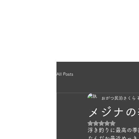
のほっこり宿
ホー
ら｜雄勝民宿
All Posts
おがつ民泊さくら 
メジナの
5つ星のうちNaN
浮き釣りに最高の季節
なんだか最近めっき