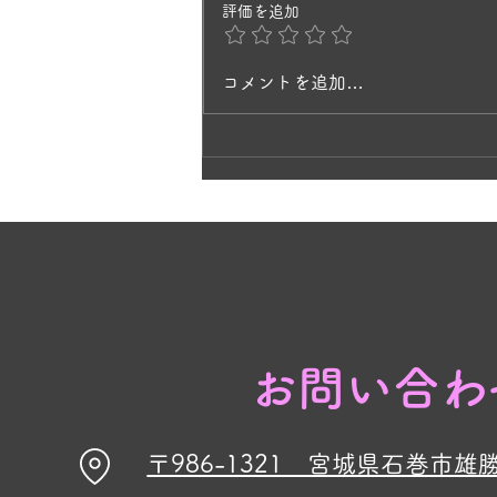
評価を追加
ずつ挿し木で増やして3年目。 と
てもキレイで、庭を歩いていると
風にそよいで、ラベンダーの香り
コメントを追加…
に癒されますね。 ヒペリカムの
黄色の花と、ラベンダーの紫が今
見頃です🌸
お問い合わ
〒986-1321 宮城県石巻市雄