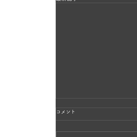
ラベンダーの香りに包まれて
コメント
✨
一株のラベンダーから、毎年少し