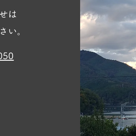
せは
さい。
050