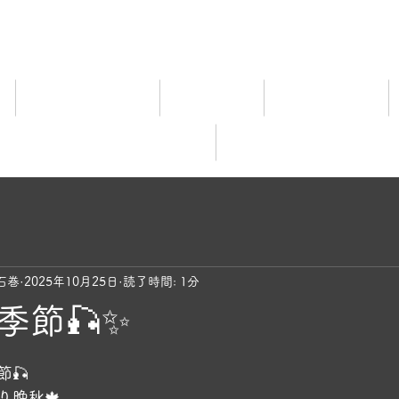
ム
宿泊料金ご案内
施設ご案内
食事について
レビュー
オンライ
石巻
2025年10月25日
読了時間: 1分
季節🎣✨
と評価されています。
🎣
り晩秋🍁