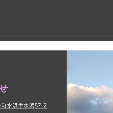
奥松
かあちゃんネコの子育て🐱
せ
勝町水浜字水浜87-2