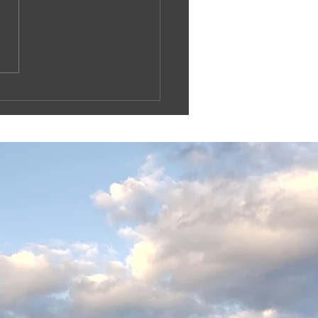
島波島 島渡し釣り