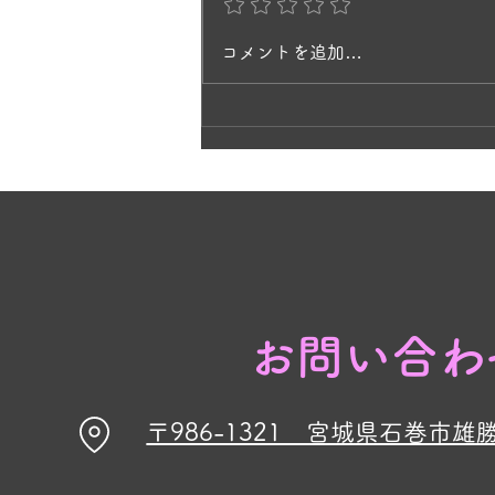
てもキレイで、庭を歩いていると
風にそよいで、ラベンダーの香り
コメントを追加…
に癒されますね。 ヒペリカムの
黄色の花と、ラベンダーの紫が今
見頃です🌸
お問い合わ
〒986-1321 宮城県石巻市雄