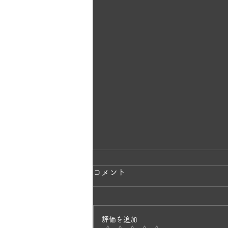
ラベンダーの香りに包まれて
コメント
✨
一株のラベンダーから、毎年少し
評価を追加
ずつ挿し木で増やして3年目。 と