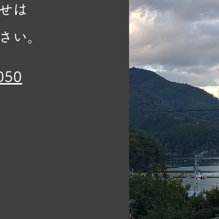
せは
さい。
050