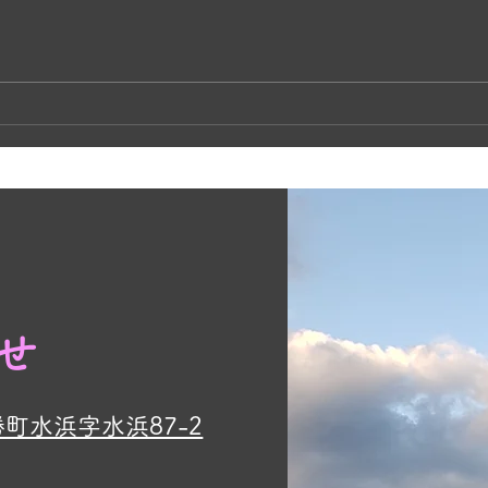
奥松
かあちゃんネコの子育て🐱
せ
勝町水浜字水浜87-2