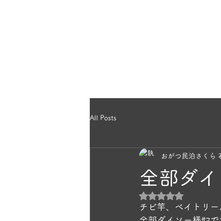
のほっこり宿
ホー
ら｜雄勝民宿
All Posts
おがつ民泊さくら 
全部ダイ
5つ星のうちNaN
チビ竿、ベイトリー
全部ダイソー様ｻﾏで