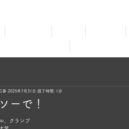
ム
宿泊料金ご案内
施設ご案内
食事について
レビュー
オンライ
石巻
2025年7月31日
読了時間: 1分
ソーで！
と評価されています。
ル、クランプ
す笑