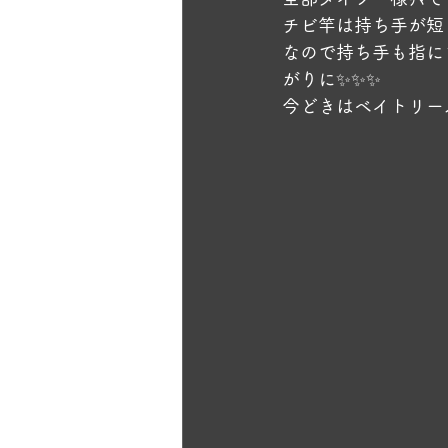
チビ竿は持ち手が短
なので持ち手も指に
がりに✨️✨️✨️
今どきはベイトリー