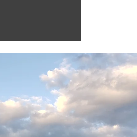
島波島 島渡し釣り