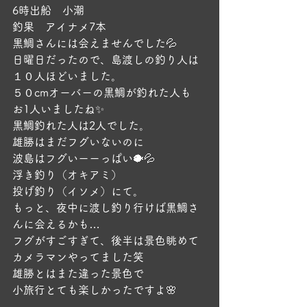
6時出船　小潮
釣果　アイナメ7本
黒鯛さんには会えませんでした💦
日曜日だったので、島渡しの釣り人は
１０人ほどいました。
５０cmオーバーの黒鯛が釣れた人も
お1人いましたね✨
黒鯛釣れた人は2人でした。
雄勝はまだフグいないのに
波島はフグいーーっぱい🐡💦
浮き釣り（オキアミ）
投げ釣り（イソメ）にて。
もっと、夜中に渡し釣り行けば黒鯛さ
んに会えるかも…
フグがすごすぎて、後半は景色眺めて
カメラマンやってました笑
雄勝とはまた違った景色で
小旅行とても楽しかったですよ🌸