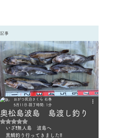
手作りごはんのほっこり宿
民泊さくら｜雄勝民宿
記事
おがつ民泊さくら 石巻
5月11日
読了時間: 1分
奥松島波島 島渡し釣り
5つ星のうちNaNと評価されています。
いざ❗️無人島　波島へ
黒鯛釣り行ってきました‼️