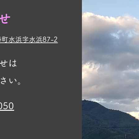
せ
勝町水浜字水浜87-2
せは
さい。
050