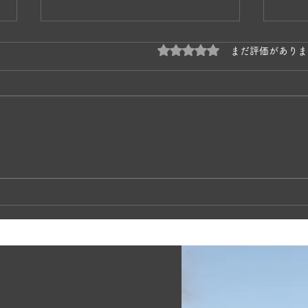
5つ星のうち0と評価され
まだ評価がありま
奥松
かあちゃんネコの子育て🐱