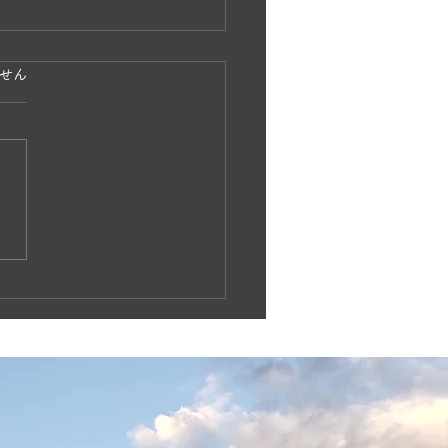
ています。
せん
島波島 島渡し釣り