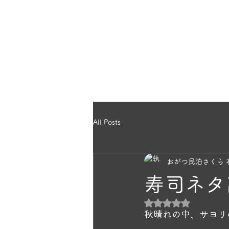
のほっこり宿
ホー
ら｜雄勝民宿
All Posts
おがつ民泊さくら 
寿司ネタ
5つ星のうちNaN
秋晴れの中、サヨリ