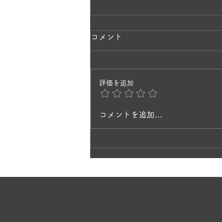
ラベンダーの香りに包まれて
コメント
✨
一株のラベンダーから、毎年少し
評価を追加
ずつ挿し木で増やして3年目。 と
てもキレイで、庭を歩いていると
風にそよいで、ラベンダーの香り
コメントを追加…
に癒されますね。 ヒペリカムの
黄色の花と、ラベンダーの紫が今
見頃です🌸