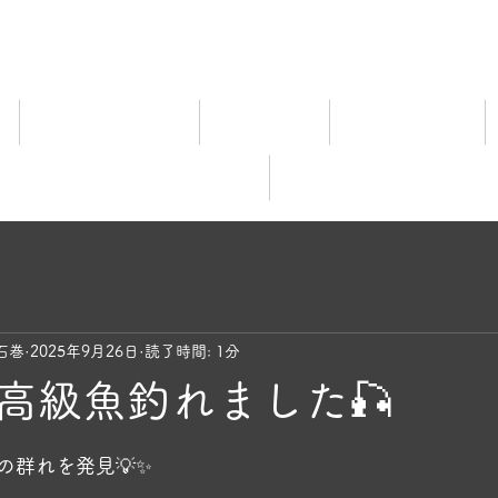
ム
宿泊料金ご案内
施設ご案内
食事について
レビュー
オンライ
石巻
2025年9月26日
読了時間: 1分
高級魚釣れました🎣
と評価されています。
の群れを発見💡✨