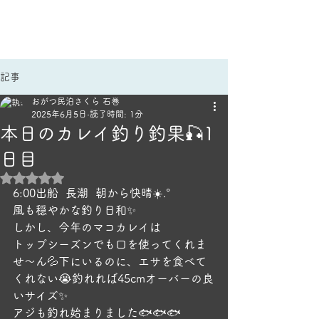
手作りごはんのほっこり宿
民泊さくら｜雄勝民宿
記事
おがつ民泊さくら 石巻
2025年6月5日
読了時間: 1分
本日のカレイ釣り釣果🎣1
日目
5つ星のうちNaNと評価されています。
6:00出船  長潮  朝から快晴☀️.°
風も穏やかな釣り日和✨️
しかし、今年のマコカレイは
トップシーズンでも口を使ってくれま
せ～ん💦下にいるのに、エサを食べて
くれない😭釣れれば45cmオーバーの良
いサイズ✨
アジも釣れ始まりました🐟🐟🐟