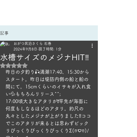
手作りごはんのほっこり宿
民泊さくら｜雄勝民宿
記事
おがつ民泊さくら 石巻
2024年9月8日
読了時間: 1分
水槽サイズのメジナHIT‼️
5つ星のうちNaNと評価されています。
昨日の夕釣り‪🎣‬満潮17:40、15:30から
スタート。昨日は堤防内側の船と船の
間にて。15cmくらいのイサキが入れ食
い💦もちろんリリース^^;
17:00頃大きなアタリが❗竿先が海面に
何度もしなるほどのアタリ。約尺の
丸々としたメジナが上がりました‼️ココ
でこのアタリが来るとは思わずビック
リびっくりびっくりびっくりΣ(𖠶‎ࠏ𖠶)/