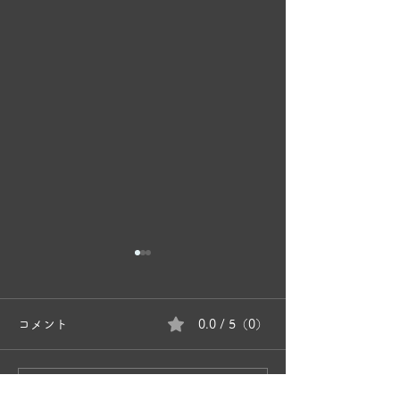
コメント
0.0 / 5（0）
奥松島波島 島
コメントと評価...