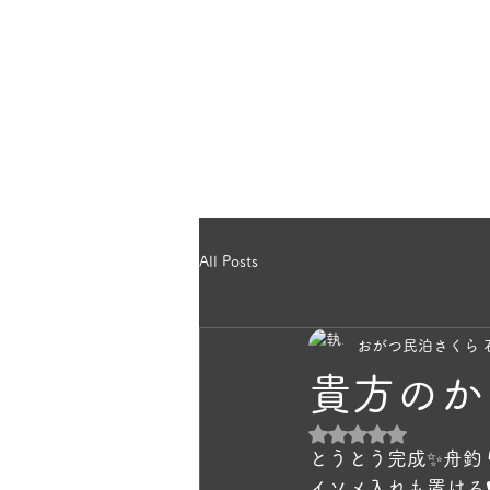
のほっこり宿
ホー
ら｜雄勝民宿
All Posts
おがつ民泊さくら 
貴方のか
5つ星のうちNaN
とうとう完成✨舟釣
イソメ入れも置ける