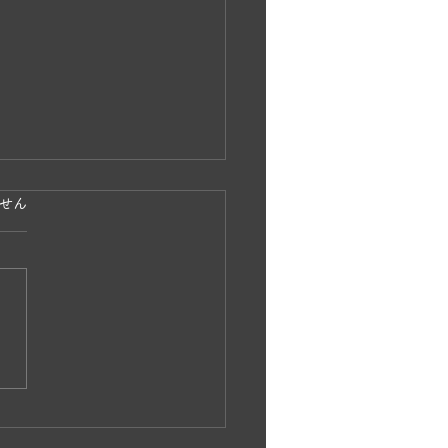
ています。
せん
島波島 島渡し釣り