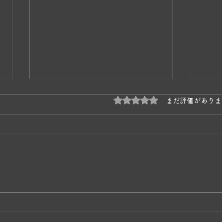
5つ星のうち0と評価され
まだ評価がありま
奥松
かあちゃんネコの子育て🐱