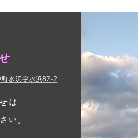
せ
勝町水浜字水浜87-2
せは
さい。