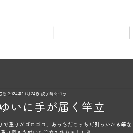
ム
宿泊料金ご案内
施設ご案内
食事について
レビュー
オンライ
石巻
2024年11月24日
読了時間: 1分
ゆいに手が届く竿立
と評価されています。
りで重りがゴロゴロ、あっちだこっちだ引っかかる等など.
❗重り置きも付いた竿立て作りました✌️