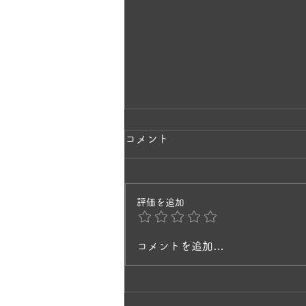
ラベンダーの香りに包まれて
コメント
✨
一株のラベンダーから、毎年少し
評価を追加
ずつ挿し木で増やして3年目。 と
てもキレイで、庭を歩いていると
風にそよいで、ラベンダーの香り
コメントを追加…
に癒されますね。 ヒペリカムの
黄色の花と、ラベンダーの紫が今
見頃です🌸