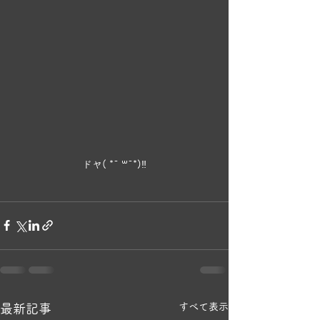
ドヤ( *¯ ꒳¯*)‼️
すべて表示
最新記事