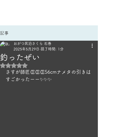
手作りごはんのほっこり宿
民泊さくら｜雄勝民宿
記事
おがつ民泊さくら 石巻
2025年5月29日
読了時間: 1分
釣ったぜい
5つ星のうちNaNと評価されています。
さすが師匠👏👏👏56cmナメタの引きは
すごかったーー✨️✨️✨️