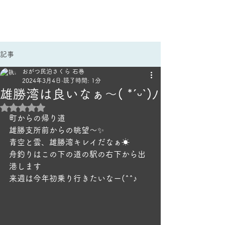
手作りごはんのほっこり宿
民泊さくら｜雄勝民宿
記事
おがつ民泊さくら 石巻
2024年3月4日
読了時間: 1分
雄勝湾は良いなぁ～( *ˊᵕˋ)ﾉ
5つ星のうちNaNと評価されています。
町からの帰り道
雄勝支所前からの眺望～✨
青空と雲、雄勝湾キレイだなぁ☀
舟釣りはこの下の道の駅の右下から出
港します
来週は今年初乗り行きたいなー(^^♪