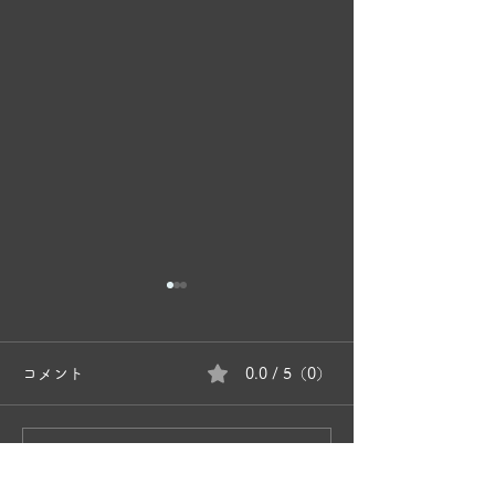
コメント
0.0 / 5（0）
奥松島波島 島
コメントと評価...
かあちゃんネコの子育て