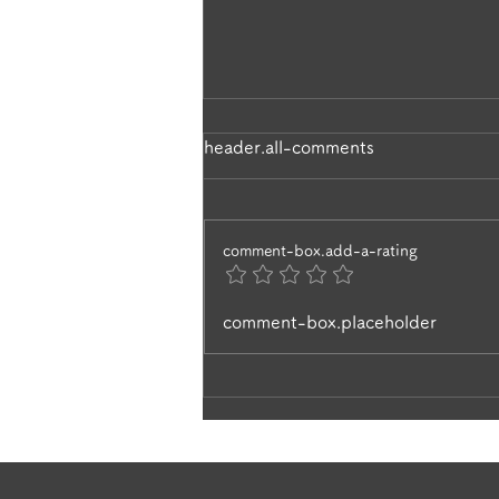
ラベンダーの香りに包まれて
header.all-comments
✨
一株のラベンダーから、毎年少し
comment-box.add-a-rating
ずつ挿し木で増やして3年目。 と
てもキレイで、庭を歩いていると
風にそよいで、ラベンダーの香り
comment-box.placeholder
に癒されますね。 ヒペリカムの
黄色の花と、ラベンダーの紫が今
見頃です🌸