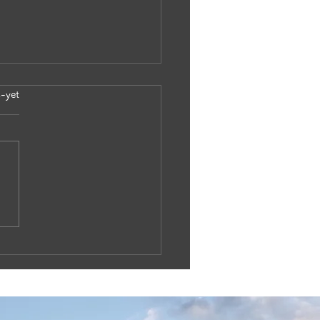
-label
s-yet
島波島 島渡し釣り