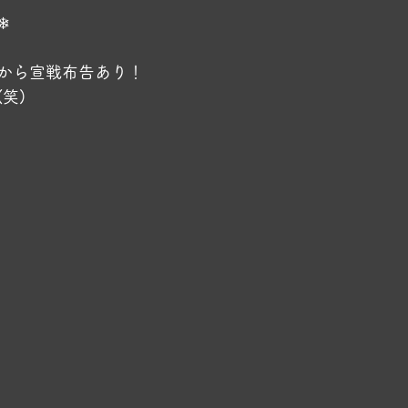
❄
から宣戦布告あり！
笑)