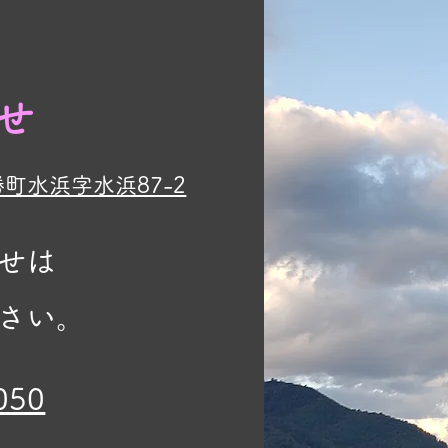
せ
勝町水浜字水浜87-2
せは
さい。
050