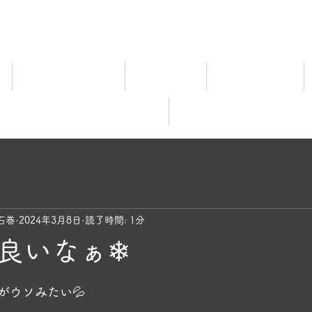
ム
宿泊料金ご案内
施設ご案内
食事について
レビュー
オンライ
石巻
2024年3月8日
読了時間: 1分
良いなぁ❄
と評価されています。
がウソみたい💦