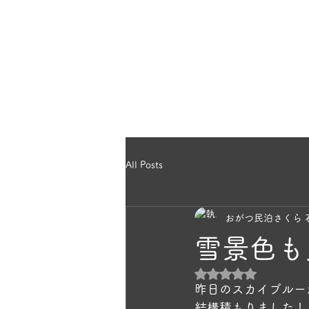
のほっこり宿
ホー
ら｜雄勝民宿
All Posts
おがつ民泊さくら 
雪景色も
5つ星のうちNaN
昨日のスカイブルー
結構積もりました！