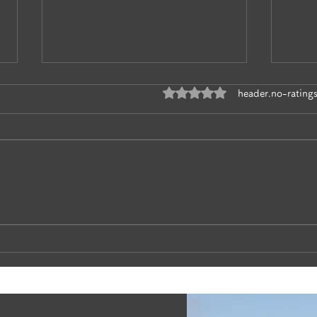
ratings-display.rating-aria
header.no-rating
奥松
かあちゃんネコの子育て🐱