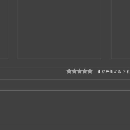
5つ星のうち0と評価され
まだ評価がありま
奥松
かあちゃんネコの子育て🐱