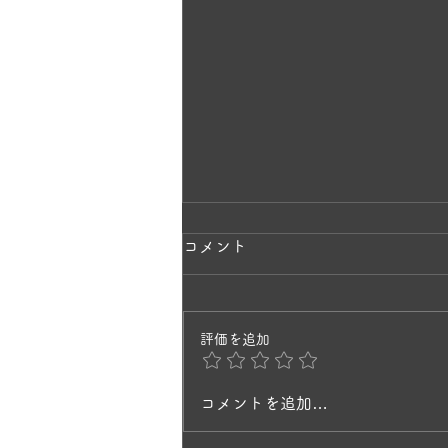
ラベンダーの香りに包まれて
コメント
✨
一株のラベンダーから、毎年少し
評価を追加
ずつ挿し木で増やして3年目。 と
てもキレイで、庭を歩いていると
風にそよいで、ラベンダーの香り
コメントを追加…
に癒されますね。 ヒペリカムの
黄色の花と、ラベンダーの紫が今