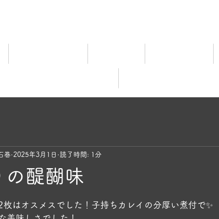
ム
宿泊料金ご案内
施設ご案内
食事について
レビュー
オンライ
石巻
2025年3月1日
読了時間: 1分
釣りの醍醐味
と評価されています。
2枚はオスメスでした！子持ちカレイの分厚い煮付で✨️
な美味しさでした！