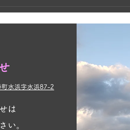
せ
勝町水浜字水浜87-2
せは
さい。