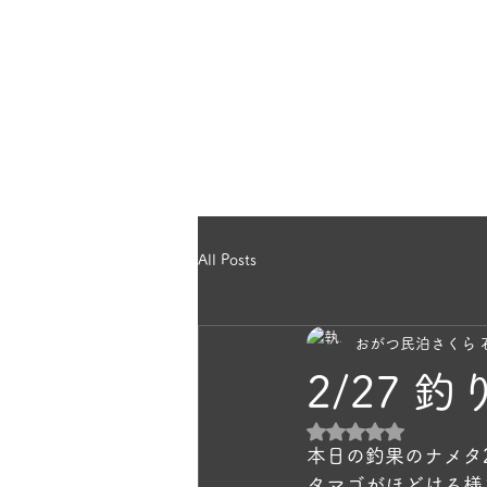
のほっこり宿
ホー
ら｜雄勝民宿
All Posts
おがつ民泊さくら 
2/27 
5つ星のうちNaN
本日の釣果のナメタ
タマゴがほどける様