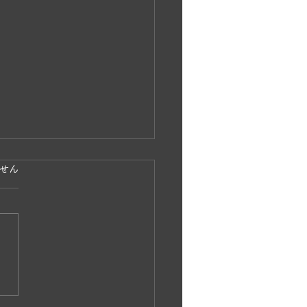
ています。
せん
島波島 島渡し釣り