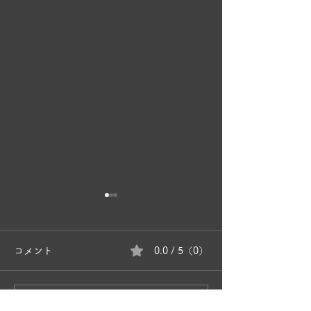
コメント
0.0 / 5（0）
奥松島波島 島
コメントと評価...