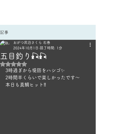
手作りごはんのほっこり宿
民泊さくら｜雄勝民宿
記事
おがつ民泊さくら 石巻
2024年10月1日
読了時間: 1分
五目釣り🎣🎣
5つ星のうちNaNと評価されています。
3時過ぎから堤防をハシゴ✨
2時間半くらいで楽しかったです～
本日も真鯛ヒット‼️