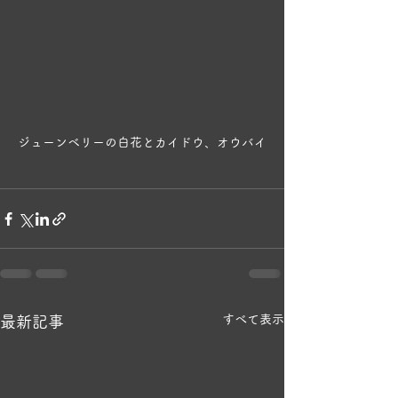
ジューンベリーの白花とカイドウ、オウバイ
すべて表示
最新記事