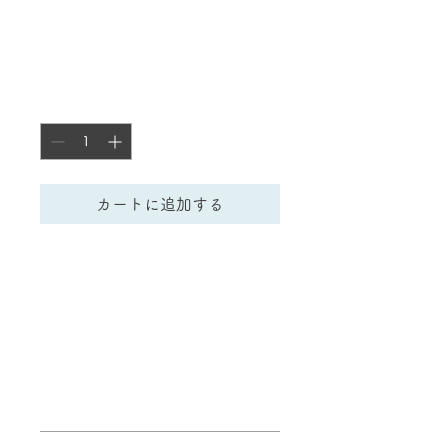
商品名
価
￥130
格
数量
*
カートに追加する
商品の詳細を入力してくださ
い。あなたの商品の特徴やお
すすめのポイントをわかりや
すく説明しましょう。
商品情報
商品の詳細を入力してください。サイ